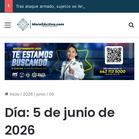
Tras ataque armado, sujetos se llevan el cuerpo de la víctima en Buenavista
Menú
B
Inicio
/
2026
/
junio
/
05
Día:
5 de junio de
2026