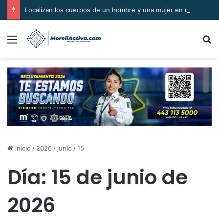
Localizan los cuerpos de un hombre y una mujer en una parcela de Álvaro Obregón
Menú
B
Inicio
/
2026
/
junio
/
15
Día:
15 de junio de
2026