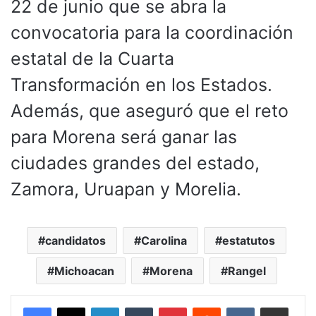
22 de junio que se abra la
convocatoria para la coordinación
estatal de la Cuarta
Transformación en los Estados.
Además, que aseguró que el reto
para Morena será ganar las
ciudades grandes del estado,
Zamora, Uruapan y Morelia.
candidatos
Carolina
estatutos
Michoacan
Morena
Rangel
LinkedIn
Tumblr
Pinterest
Reddit
VKontakte
Compartir por corr