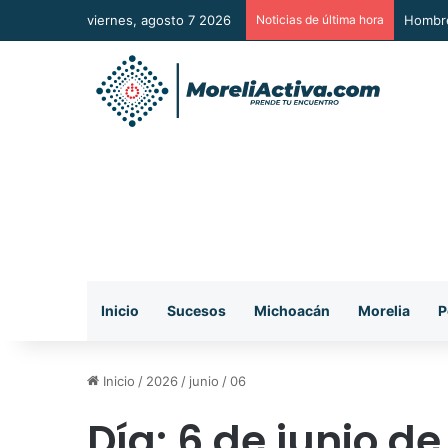
viernes, agosto 7 2026
Noticias de última hora
A Sumar
Inicio
Sucesos
Michoacán
Morelia
P
Inicio
/
2026
/
junio
/
06
Día:
6 de junio de