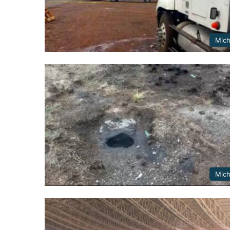
Mic
Mic