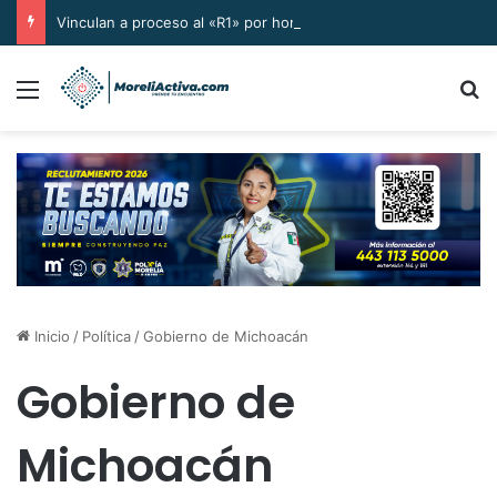
Vinculan a proceso al «R1» por homicidio del ex alcalde Carlos Manzo
Menú
B
Inicio
/
Política
/
Gobierno de Michoacán
Gobierno de
Michoacán