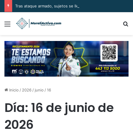
Tras ataque armado, sujetos se llevan el cuerpo de la víctima en Buenavista
Menú
B
Inicio
/
2026
/
junio
/
16
Día:
16 de junio de
2026