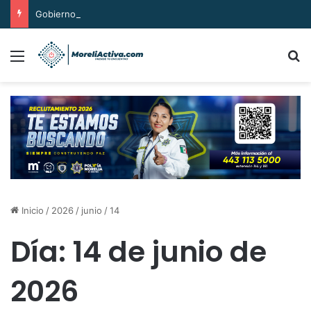
Gobierno de Alfonso Martínez, primero del país certificado en seguridad de la información
Menú
B
Inicio
/
2026
/
junio
/
14
Día:
14 de junio de
2026