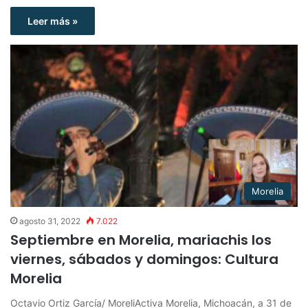
Leer más »
Morelia
agosto 31, 2022
7.022
Septiembre en Morelia, mariachis los
viernes, sábados y domingos: Cultura
Morelia
Octavio Ortiz García/ MoreliActiva Morelia, Michoacán, a 31 de