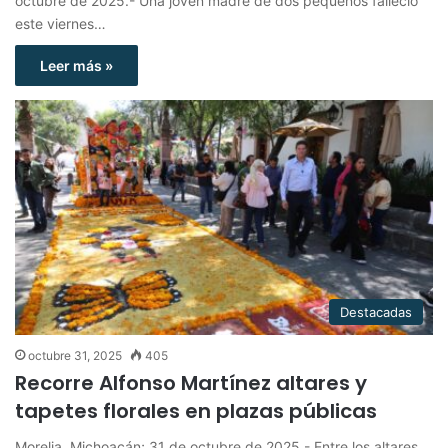
octubre de 2025.- Una joven madre de dos pequeños falleció
este viernes…
Leer más »
Destacadas
octubre 31, 2025
405
Recorre Alfonso Martínez altares y
tapetes florales en plazas públicas
Morelia, Michoacán; 31 de octubre de 2025.- Entre los altares