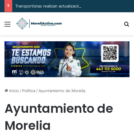
Transportistas realizan actualización de la tarifa a 12 pesos ante alza en costos de operación
Menú
B
Inicio
/
Política
/
Ayuntamiento de Morelia
Ayuntamiento de
Morelia