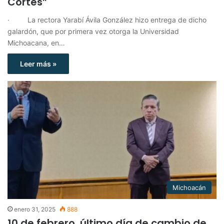
Cortés”
· La rectora Yarabí Ávila González hizo entrega de dicho
galardón, que por primera vez otorga la Universidad
Michoacana, en…
Leer más »
Michoacán
enero 31, 2025
888
10 de febrero, último día de cambio de