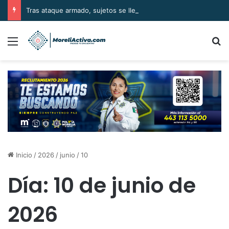
Tras ataque armado, sujetos se llevan el cuerpo de la víctima en Buenavista
Menú
B
Inicio
/
2026
/
junio
/
10
Día:
10 de junio de
2026