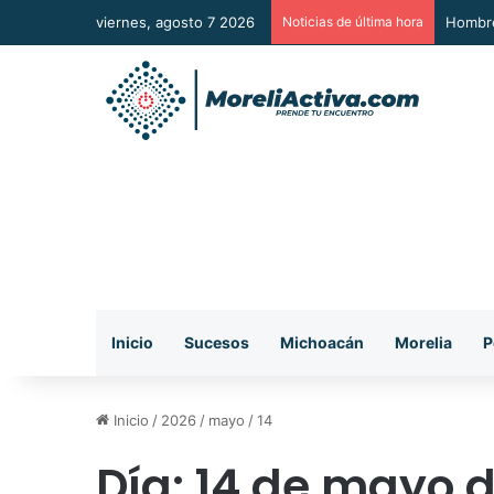
viernes, agosto 7 2026
Noticias de última hora
A Sumar
Inicio
Sucesos
Michoacán
Morelia
P
Inicio
/
2026
/
mayo
/
14
Día:
14 de mayo d