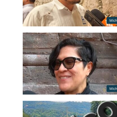
Mic
Mic