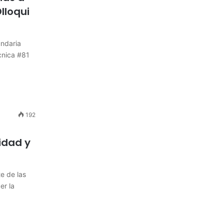
lloqui
undaria
cnica #81
192
idad y
e de las
er la