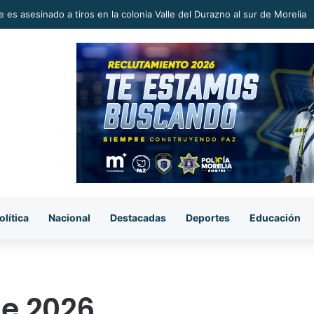
 en la Reconstrucción del Tejido Social, Invita Rectora a Madres y Padr
olítica
Nacional
Destacadas
Deportes
Educación
e 2026