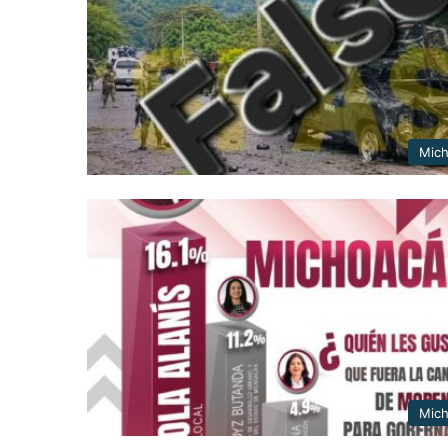
Mic
Mic