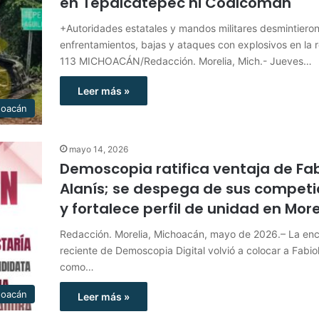
en Tepalcatepec ni Coalcomán
+Autoridades estatales y mandos militares desmintiero
enfrentamientos, bajas y ataques con explosivos en la 
113 MICHOACÁN/Redacción. Morelia, Mich.- Jueves…
Leer más »
hoacán
mayo 14, 2026
Demoscopia ratifica ventaja de Fa
Alanís; se despega de sus compet
y fortalece perfil de unidad en Mor
Redacción. Morelia, Michoacán, mayo de 2026.– La en
reciente de Demoscopia Digital volvió a colocar a Fabiol
como…
hoacán
Leer más »