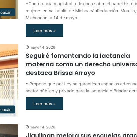
+Conferencia magistral reflexiona sobre el papel históri
mujeres en Valladolid de MichoacánRedacción. Morelia,
hoacán
Michoacán, a 14 de mayo…
Leer más »
mayo 14, 2026
Seguiré fomentando la lactancia
materna como un derecho universa
destaca Brissa Arroyo
• Propone que por Ley se garanticen espacios adecua
sector público y privado para la lactancia • Brindar ce
Leer más »
hoacán
mayo 14, 2026
Jiquilpan mejora sus escuelas grac