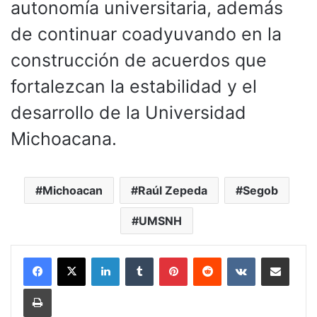
autonomía universitaria, además
de continuar coadyuvando en la
construcción de acuerdos que
fortalezcan la estabilidad y el
desarrollo de la Universidad
Michoacana.
Michoacan
Raúl Zepeda
Segob
UMSNH
LinkedIn
Tumblr
Pinterest
Reddit
VKontakte
Compartir por corr
Imprimir