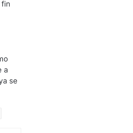
fin
omo
e a
ya se