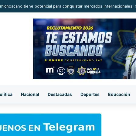
camioneta en la carretera Huetamo-Ziritzícuaro; conductor la abandona
olítica
Nacional
Destacadas
Deportes
Educación