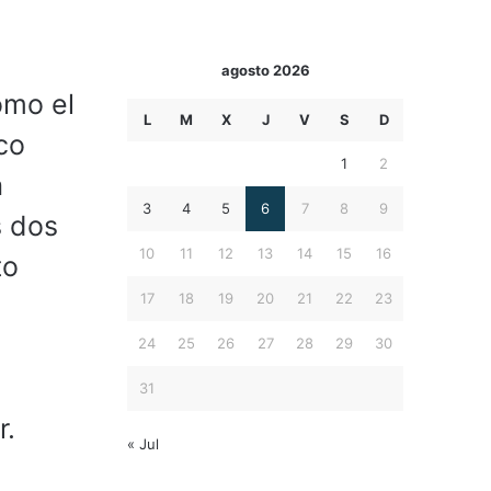
agosto 2026
omo el
L
M
X
J
V
S
D
co
1
2
a
3
4
5
6
7
8
9
s dos
10
11
12
13
14
15
16
to
17
18
19
20
21
22
23
24
25
26
27
28
29
30
31
r.
« Jul