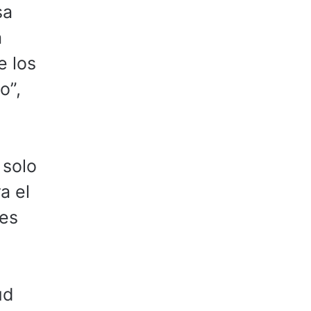
sa
a
e los
o”,
 solo
a el
res
ud