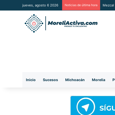
jueves, agosto 6 2026
Noticias de última hora
Vuelca 
Inicio
Sucesos
Michoacán
Morelia
P