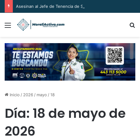
Asesinan al Jefe de Tenencia de Santiago Undameo
Menú
B
Inicio
/
2026
/
mayo
/
18
Día:
18 de mayo de
2026