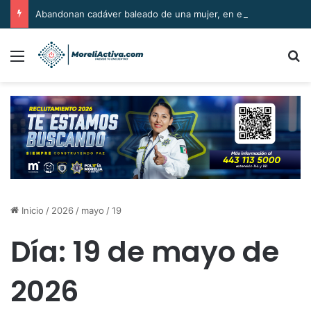
Abandonan cadáver baleado de una mujer, en el Libramiento Norte de Zamora
Menú
B
Inicio
/
2026
/
mayo
/
19
Día:
19 de mayo de
2026