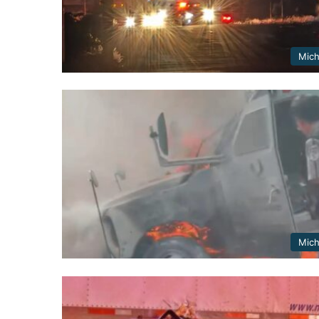
Mic
Mic