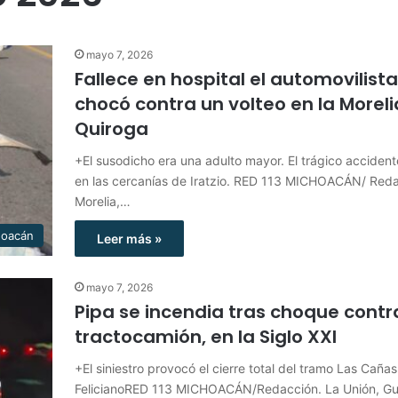
mayo 7, 2026
Fallece en hospital el automovilist
chocó contra un volteo en la Moreli
Quiroga
+El susodicho era una adulto mayor. El trágico acciden
en las cercanías de Iratzio. RED 113 MICHOACÁN/ Reda
Morelia,…
hoacán
Leer más »
mayo 7, 2026
Pipa se incendia tras choque contr
tractocamión, en la Siglo XXI
+El siniestro provocó el cierre total del tramo Las Cañas
FelicianoRED 113 MICHOACÁN/Redacción. La Unión, Gue