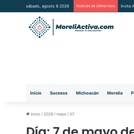
sábado, agosto 8 2026
Noticias de última hora
Vincul
Inicio
Sucesos
Michoacán
Morelia
P
Inicio
/
2026
/
mayo
/
07
Día:
7 de mayo d