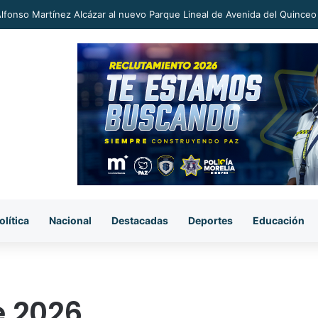
an a proceso al «R1» por homicidio del ex alcalde Carlos Manzo
olítica
Nacional
Destacadas
Deportes
Educación
e 2026