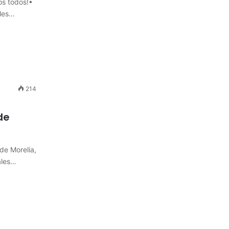
s todos!•
lles…
214
de
de Morelia,
ales…