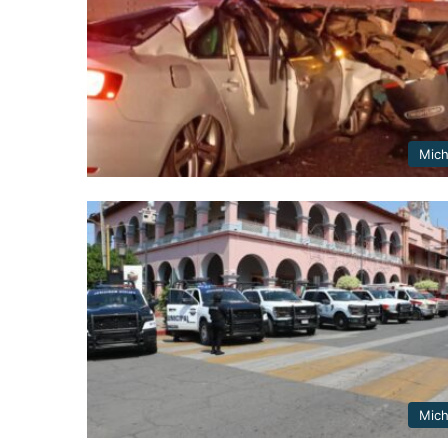
Mic
Mic