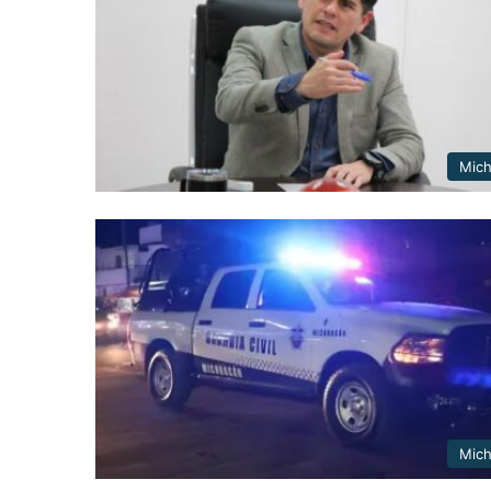
Mic
Mic