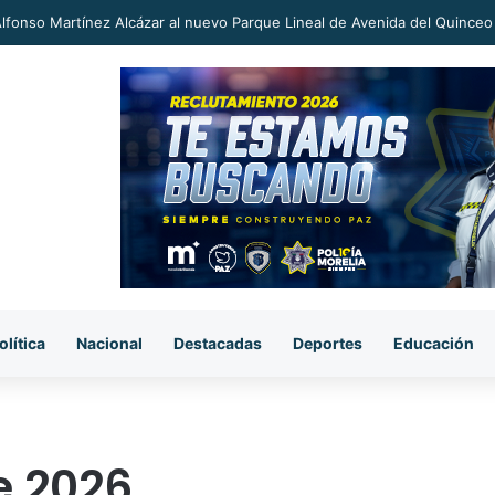
an a proceso al «R1» por homicidio del ex alcalde Carlos Manzo
olítica
Nacional
Destacadas
Deportes
Educación
e 2026