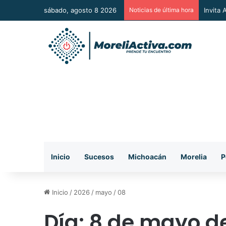
sábado, agosto 8 2026
Noticias de última hora
Vincul
Inicio
Sucesos
Michoacán
Morelia
P
Inicio
/
2026
/
mayo
/
08
Día:
8 de mayo d