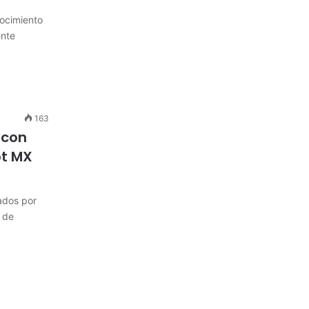
ocimiento
ente
163
 con
ot MX
ados por
 de