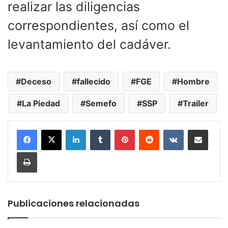
realizar las diligencias
correspondientes, así como el
levantamiento del cadáver.
Deceso
fallecido
FGE
Hombre
La Piedad
Semefo
SSP
Trailer
LinkedIn
Tumblr
Pinterest
Reddit
VKontakte
Compartir por corr
Imprimir
Publicaciones relacionadas