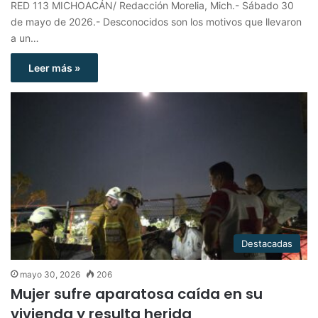
RED 113 MICHOACÁN/ Redacción Morelia, Mich.- Sábado 30
de mayo de 2026.- Desconocidos son los motivos que llevaron
a un…
Leer más »
Destacadas
mayo 30, 2026
206
Mujer sufre aparatosa caída en su
vivienda y resulta herida