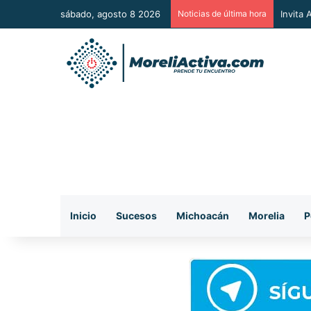
sábado, agosto 8 2026
Noticias de última hora
Vincul
Inicio
Sucesos
Michoacán
Morelia
P