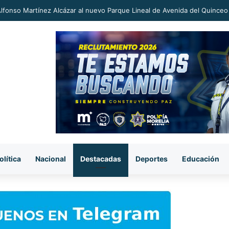
an a proceso al «R1» por homicidio del ex alcalde Carlos Manzo
olítica
Nacional
Destacadas
Deportes
Educación