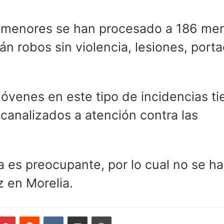
os menores se han procesado a 186 me
án robos sin violencia, lesiones, port
jóvenes en este tipo de incidencias t
canalizados a atención contra las
 es preocupante, por lo cual no se ha
 en Morelia.
mblr
Pinterest
Reddit
VKontakte
Compartir por correo electrónico
Imprimir