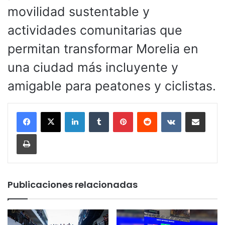
movilidad sustentable y
actividades comunitarias que
permitan transformar Morelia en
una ciudad más incluyente y
amigable para peatones y ciclistas.
LinkedIn
Tumblr
Pinterest
Reddit
VKontakte
Compartir por corr
Imprimir
Publicaciones relacionadas