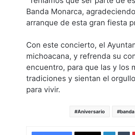
“Teníamos que ser parte de est
Banda Monarca, agradeciendo e
arranque de esta gran fiesta p
Con este concierto, el Ayuntam
michoacana, y refrenda su co
encuentro, para que las y los 
tradiciones y sientan el orgull
para vivir.
Aniversario
banda
LinkedIn
Tu