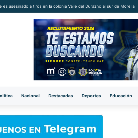
 en la Reconstrucción del Tejido Social, Invita Rectora a Madres y Padr
olítica
Nacional
Destacadas
Deportes
Educación