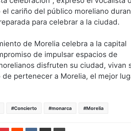
a celebración”, expresó el vocalista 
l cariño del público moreliano duran
reparada para celebrar a la ciudad.
iento de Morelia celebra a la capital
mpromiso de impulsar espacios de
morelianos disfruten su ciudad, vivan 
o de pertenecer a Morelia, el mejor lug
Concierto
monarca
Morelia
mblr
Pinterest
Reddit
VKontakte
Compartir por correo electrónico
Imprimir