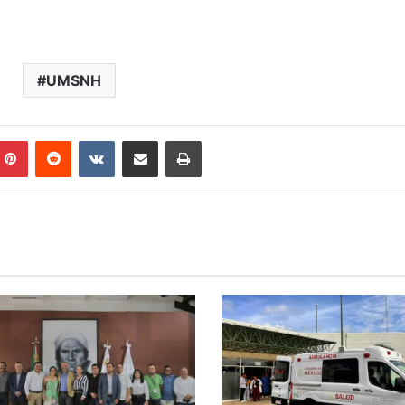
UMSNH
mblr
Pinterest
Reddit
VKontakte
Compartir por correo electrónico
Imprimir