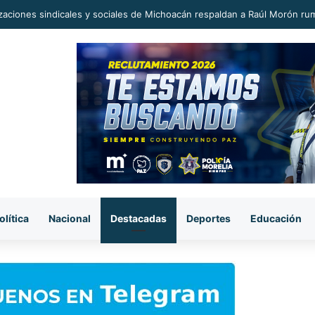
zaciones sindicales y sociales de Michoacán respaldan a Raúl Morón ru
olítica
Nacional
Destacadas
Deportes
Educación