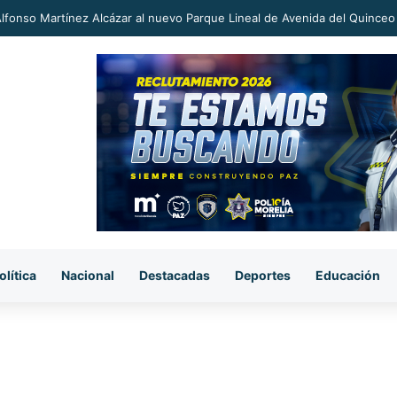
an a proceso al «R1» por homicidio del ex alcalde Carlos Manzo
olítica
Nacional
Destacadas
Deportes
Educación