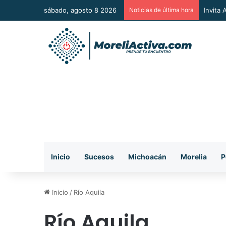
sábado, agosto 8 2026
Noticias de última hora
Vincul
Inicio
Sucesos
Michoacán
Morelia
P
Inicio
/
Río Aquila
Río Aquila