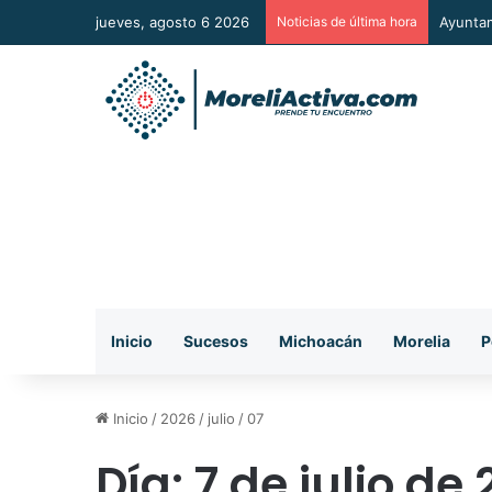
jueves, agosto 6 2026
Noticias de última hora
Aparato
Inicio
Sucesos
Michoacán
Morelia
P
Inicio
/
2026
/
julio
/
07
Día:
7 de julio de