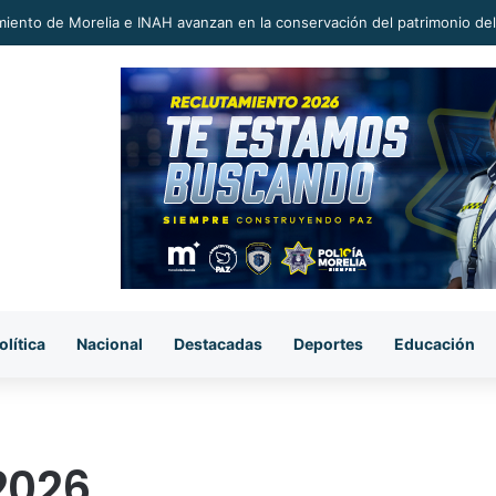
so choque y volcadura sobre la carretera Uruapan-Paracho
olítica
Nacional
Destacadas
Deportes
Educación
 2026