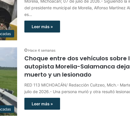
Morelia, Michoacán; 07 de julio de 2026.- Siguiendo la i
del presidente municipal de Morelia, Alfonso Martínez A
es…
Leer más »
acadas
Hace 4 semanas
Choque entre dos vehículos sobre 
autopista Morelia-Salamanca deja
muerto y un lesionado
RED 113 MICHOACÁN/ Redacción Cuitzeo, Mich.- Mart
julio de 2026.- Una persona murió y otra resultó lesion
Leer más »
acadas