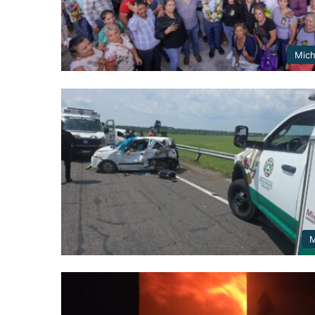
Mic
M