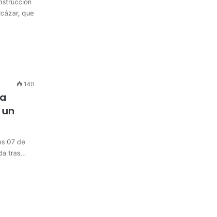
nstrucción
lcázar, que
140
la
 un
es 07 de
ada tras…