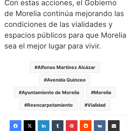
Con estas acciones, el Gobierno
de Morelia continúa mejorando las
condiciones de las vialidades y
espacios públicos para que Morelia
sea el mejor lugar para vivir.
Alfonso Martínez Alcázar
Avenida Quinceo
Ayuntamiento de Morelia
Morelia
Reencarpetamiento
Vialidad
LinkedIn
Tumblr
Pinterest
Reddit
VKontakte
Compartir por corr