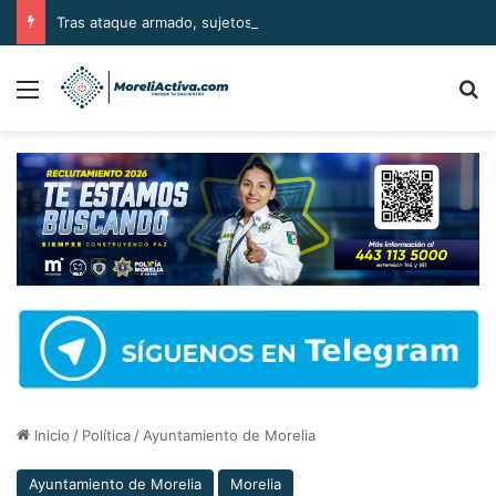
Tras ataque armado, sujetos se llevan el cuerpo de la víctima en Buenavista
Menú
B
Inicio
/
Política
/
Ayuntamiento de Morelia
Ayuntamiento de Morelia
Morelia