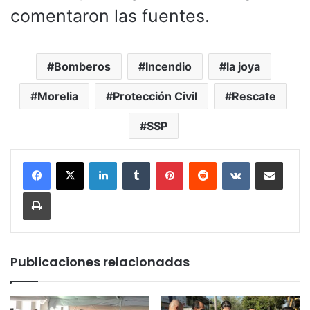
comentaron las fuentes.
Bomberos
Incendio
la joya
Morelia
Protección Civil
Rescate
SSP
LinkedIn
Tumblr
Pinterest
Reddit
VKontakte
Compartir por corr
Imprimir
Publicaciones relacionadas