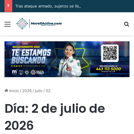
Tras ataque armado, sujetos se llevan el cuerpo de la víctima en Buenavista
Menú
B
Inicio
/
2026
/
julio
/
02
Día:
2 de julio de
2026