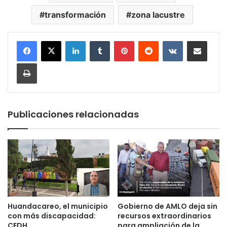
transformación
zona lacustre
LinkedIn
Tumblr
Pinterest
Reddit
VKontakte
Compartir por corr
Imprimir
Publicaciones relacionadas
Huandacareo, el municipio
Gobierno de AMLO deja sin
con más discapacidad:
recursos extraordinarios
CEDH
para ampliación de la