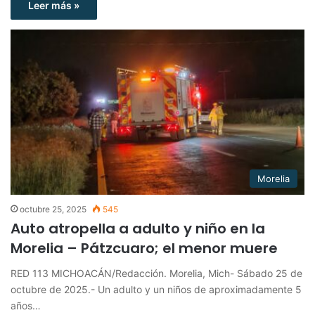
Leer más »
Morelia
octubre 25, 2025
545
Auto atropella a adulto y niño en la
Morelia – Pátzcuaro; el menor muere
RED 113 MICHOACÁN/Redacción. Morelia, Mich- Sábado 25 de
octubre de 2025.- Un adulto y un niños de aproximadamente 5
años…