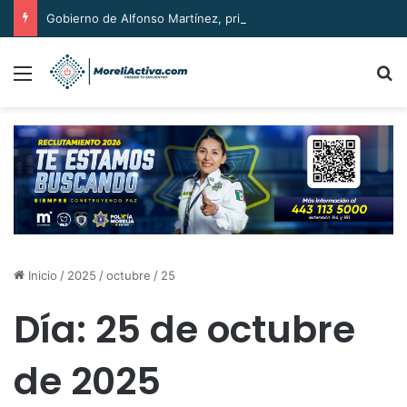
Gobierno de Alfonso Martínez, primero del país certificado en seguridad de la información
Menú
B
Inicio
/
2025
/
octubre
/
25
Día:
25 de octubre
de 2025