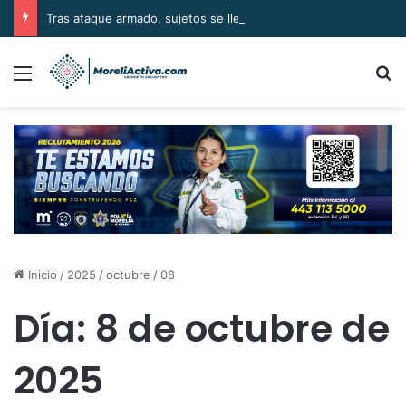
Tras ataque armado, sujetos se llevan el cuerpo de la víctima en Buenavista
Menú
B
Inicio
/
2025
/
octubre
/
08
Día:
8 de octubre de
2025