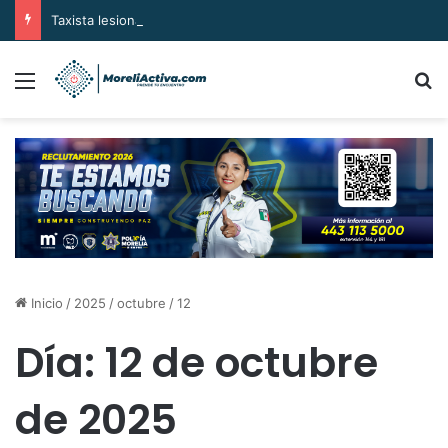
Taxista lesionado al chocar contra la base de un puente a desnivel, en Uruapan
Menú
B
Inicio
/
2025
/
octubre
/
12
Día:
12 de octubre
de 2025