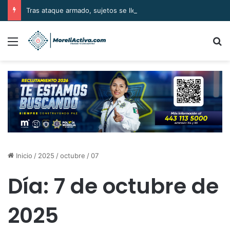
Tras ataque armado, sujetos se llevan el cuerpo de la víctima en Buenavista
Menú
B
Inicio
/
2025
/
octubre
/
07
Día:
7 de octubre de
2025