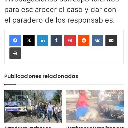
para esclarecer el caso y dar con
el paradero de los responsables.
LinkedIn
Tumblr
Pinterest
Reddit
VKontakte
Compartir por corr
Imprimir
Publicaciones relacionadas