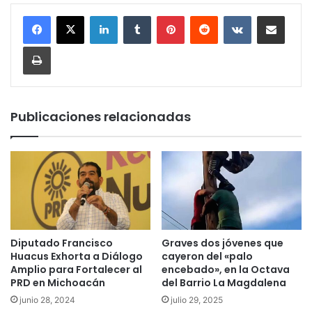
LinkedIn
Tumblr
Pinterest
Reddit
VKontakte
Compartir por corr
Imprimir
Publicaciones relacionadas
Diputado Francisco
Graves dos jóvenes que
Huacus Exhorta a Diálogo
cayeron del «palo
Amplio para Fortalecer al
encebado», en la Octava
PRD en Michoacán
del Barrio La Magdalena
junio 28, 2024
julio 29, 2025