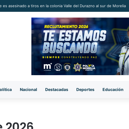
 en la Reconstrucción del Tejido Social, Invita Rectora a Madres y Padr
olítica
Nacional
Destacadas
Deportes
Educación
e 2026