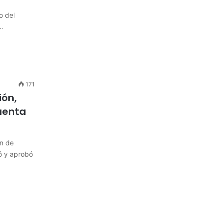
o del
,…
171
ón,
uenta
ón de
ó y aprobó