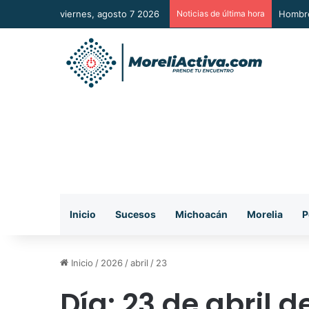
viernes, agosto 7 2026
Noticias de última hora
A Sumar
Inicio
Sucesos
Michoacán
Morelia
P
Inicio
/
2026
/
abril
/
23
Día:
23 de abril d