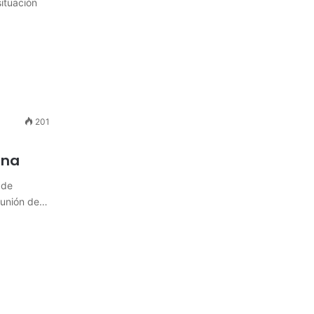
ituación
201
ina
 de
reunión de…