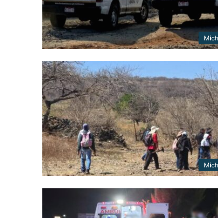
Mic
Mic