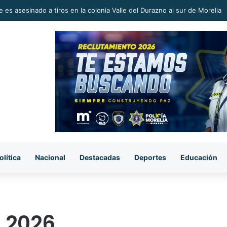
 en la Reconstrucción del Tejido Social, Invita Rectora a Madres y Padr
olítica
Nacional
Destacadas
Deportes
Educación
e 2026