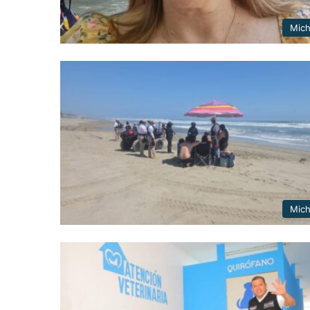
Mic
Mic