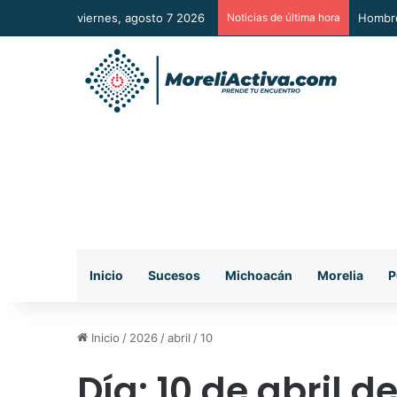
viernes, agosto 7 2026
Noticias de última hora
A Sumar
Inicio
Sucesos
Michoacán
Morelia
P
Inicio
/
2026
/
abril
/
10
Día:
10 de abril d