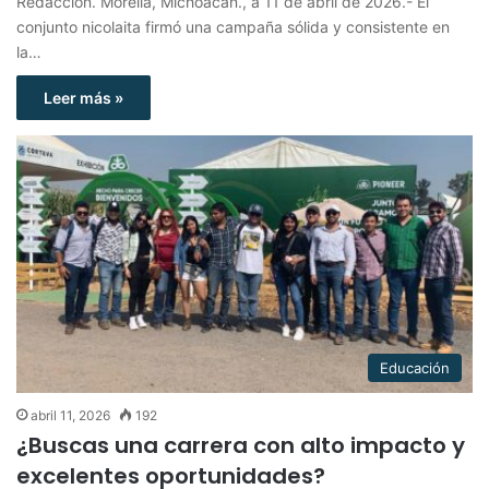
Redacción. Morelia, Michoacán., a 11 de abril de 2026.- El
conjunto nicolaita firmó una campaña sólida y consistente en
la…
Leer más »
Educación
abril 11, 2026
192
¿Buscas una carrera con alto impacto y
excelentes oportunidades?