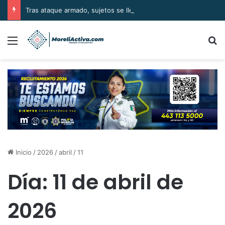
Tras ataque armado, sujetos se llevan el cuerpo de la víctima en Buenavista
Menú
B
Inicio
/
2026
/
abril
/
11
Día:
11 de abril de
2026