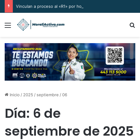
Vinculan a proceso al «R1» por homicidio del ex alcalde Carlos Manzo
Menú
B
Inicio
/
2025
/
septiembre
/
06
Día:
6 de
septiembre de 2025