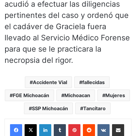
acudió a efectuar las diligencias
pertinentes del caso y ordenó que
el cadáver de Graciela fuera
llevado al Servicio Médico Forense
para que se le practicara la
necropsia del rigor.
Accidente Vial
fallecidas
FGE Michoacán
Michoacan
Mujeres
SSP Michoacán
Tancítaro
LinkedIn
Tumblr
Pinterest
Reddit
VKontakte
Compartir por corr