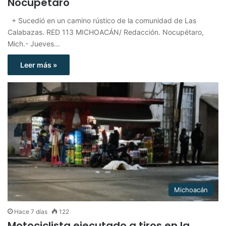
Nocupétaro
+ Sucedió en un camino rústico de la comunidad de Las
Calabazas. RED 113 MICHOACÁN/ Redacción. Nocupétaro,
Mich.- Jueves…
Leer más »
Michoacán
Hace 7 días
122
Motociclista ejecutado a tiros en la