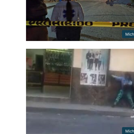
Mic
Mic