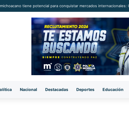
camioneta en la carretera Huetamo-Ziritzícuaro; conductor la abandona
olítica
Nacional
Destacadas
Deportes
Educación