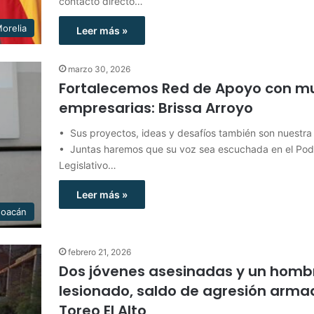
contacto directo…
orelia
Leer más »
marzo 30, 2026
Fortalecemos Red de Apoyo con m
empresarias: Brissa Arroyo
• Sus proyectos, ideas y desafíos también son nuestra
• Juntas haremos que su voz sea escuchada en el Pod
Legislativo…
Leer más »
hoacán
febrero 21, 2026
Dos jóvenes asesinadas y un homb
lesionado, saldo de agresión arma
Toreo El Alto