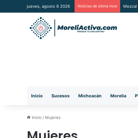
jueves, agosto 6 2026
Noticias de última hora
Vuelca 
Inicio
Sucesos
Michoacán
Morelia
P
Inicio
/
Mujeres
Mujeres