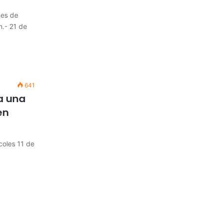
mes de
.- 21 de
641
a una
en
oles 11 de