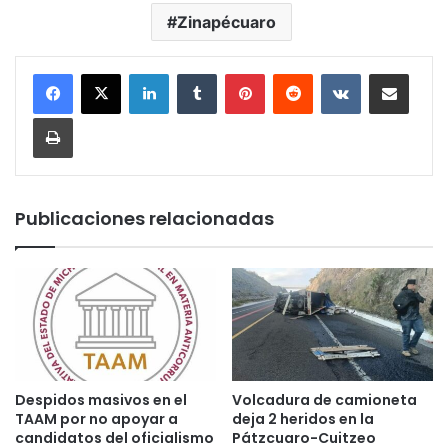
Zinapécuaro
LinkedIn
Tumblr
Pinterest
Reddit
VKontakte
Compartir por corr
Imprimir
Publicaciones relacionadas
Despidos masivos en el
Volcadura de camioneta
TAAM por no apoyar a
deja 2 heridos en la
candidatos del oficialismo
Pátzcuaro-Cuitzeo