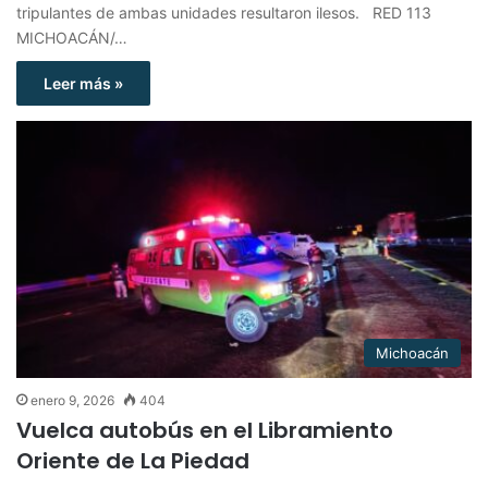
tripulantes de ambas unidades resultaron ilesos. RED 113
MICHOACÁN/…
Leer más »
Michoacán
enero 9, 2026
404
Vuelca autobús en el Libramiento
Oriente de La Piedad