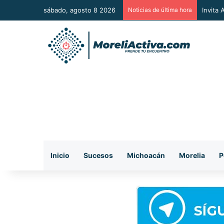
sábado, agosto 8 2026
Noticias de última hora
Vincul
Inicio
Sucesos
Michoacán
Morelia
P