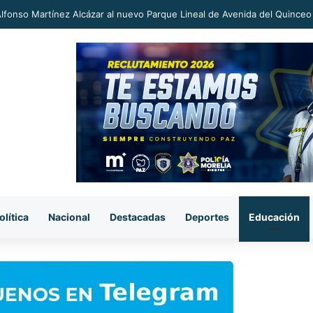
an a proceso al «R1» por homicidio del ex alcalde Carlos Manzo
olítica
Nacional
Destacadas
Deportes
Educación