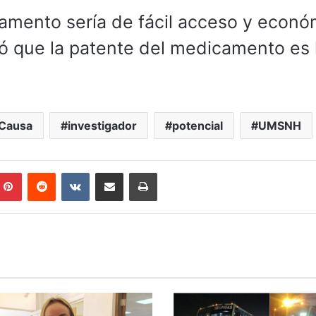
amento sería de fácil acceso y econó
vó que la patente del medicamento es 
 Causa
investigador
potencial
UMSNH
mblr
Pinterest
Reddit
VKontakte
Compartir por correo electrónico
Imprimir