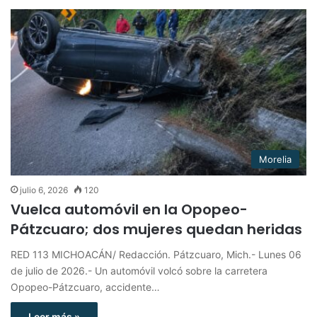
Morelia
julio 6, 2026
120
Vuelca automóvil en la Opopeo-
Pátzcuaro; dos mujeres quedan heridas
RED 113 MICHOACÁN/ Redacción. Pátzcuaro, Mich.- Lunes 06
de julio de 2026.- Un automóvil volcó sobre la carretera
Opopeo-Pátzcuaro, accidente…
Leer más »