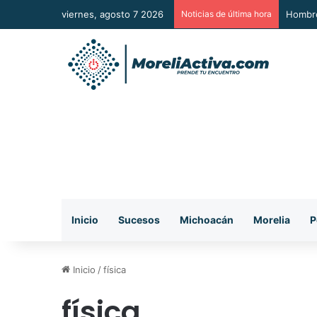
viernes, agosto 7 2026
Noticias de última hora
A Sumar
Inicio
Sucesos
Michoacán
Morelia
P
Inicio
/
física
física