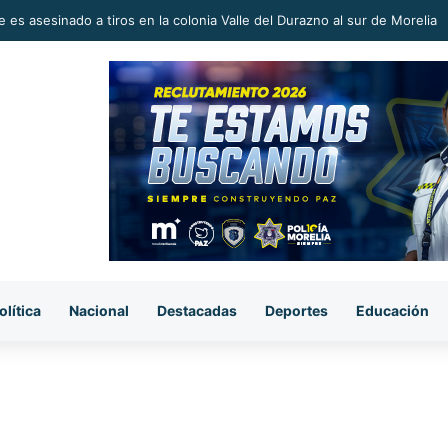
 en la Reconstrucción del Tejido Social, Invita Rectora a Madres y Padr
olítica
Nacional
Destacadas
Deportes
Educación