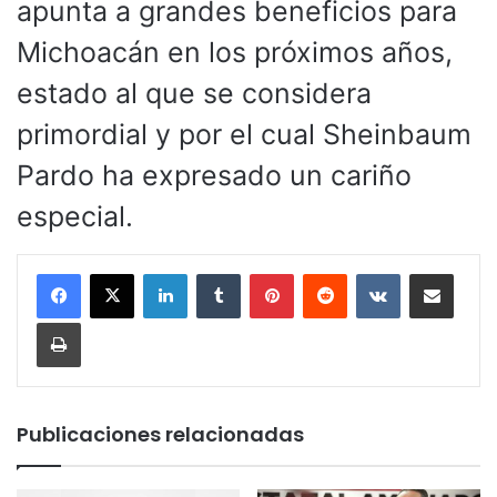
apunta a grandes beneficios para
Michoacán en los próximos años,
estado al que se considera
primordial y por el cual Sheinbaum
Pardo ha expresado un cariño
especial.
LinkedIn
Tumblr
Pinterest
Reddit
VKontakte
Compartir por corr
Imprimir
Publicaciones relacionadas